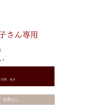
子さん専用
月
ン
*
か月間、毎月
在庫なし