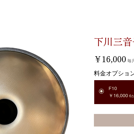
下川三音
価
￥16,000
毎
格
料金オプショ
F10
￥16,000
6