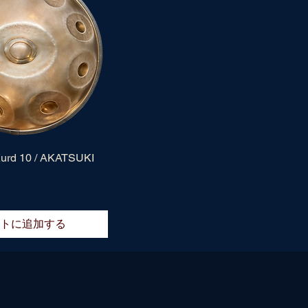
d 10 / AKATSUKI
トに追加する
AKATSUKI HANDPAN
akatsuki.handpan@gmail.com