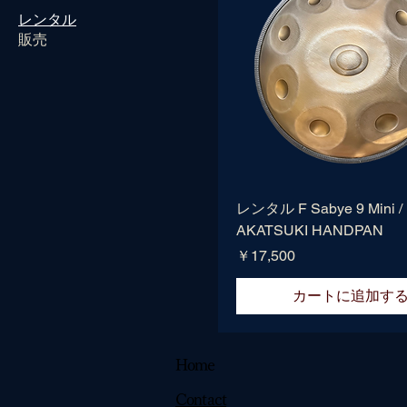
レンタル
販売
レンタル F Sabye 9 Mini /
AKATSUKI HANDPAN
価格
￥17,500
カートに追加す
Home
Contact